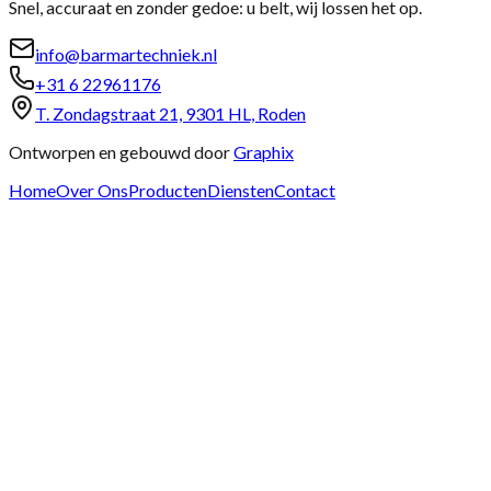
Snel, accuraat en zonder gedoe: u belt, wij lossen het op.
info@barmartechniek.nl
+31 6 22961176
T. Zondagstraat 21, 9301 HL, Roden
Ontworpen en gebouwd door
Graphix
Home
Over Ons
Producten
Diensten
Contact