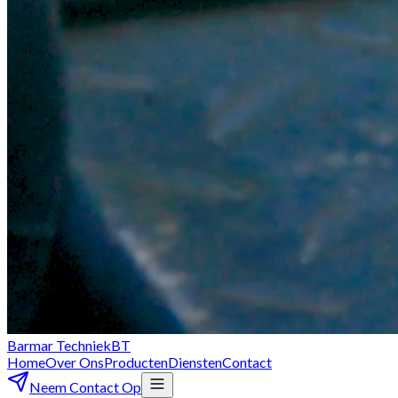
Barmar Techniek
BT
Home
Over Ons
Producten
Diensten
Contact
Neem Contact Op